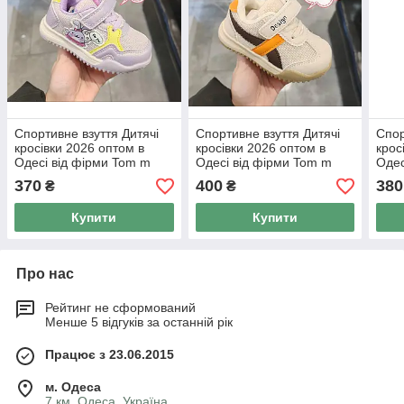
Спортивне взуття Дитячі
Спортивне взуття Дитячі
Спор
кросівки 2026 оптом в
кросівки 2026 оптом в
крос
Одесі від фірми Tom m
Одесі від фірми Tom m
Одес
(21-26
(21-26
(21-
370
400
380
₴
₴
Купити
Купити
Про нас
Рейтинг не сформований
Менше 5 відгуків за останній рік
Працює з 23.06.2015
м. Одеса
7 км, Одеса, Україна