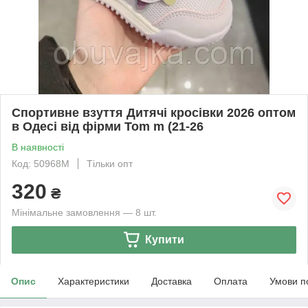
Спортивне взуття Дитячі кросівки 2026 оптом
в Одесі від фірми Tom m (21-26
В наявності
Код: 50968M
Тільки опт
320
₴
Мінімальне замовлення — 8 шт.
Купити
Опис
Характеристики
Доставка
Оплата
Умови п