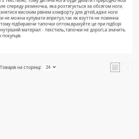
 з текстилю, тому дитяча нога буде дихати і природно нозі
але спереду резиночка, яка розтягується за обсягом ноги.
різнятися високим рівнем комфорту для дітей,адже ноги
и не можна купувати впритул,так як взуття не повинна
,тому підбираючи тапочки оптом,врахуйте це при підборі
внутрішній матеріал - текстиль,тапочки не дорогі,а значить
 покупців.