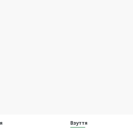
я
Взуття