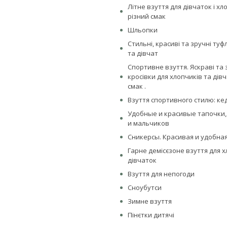
Літне взуття для дівчаток і хл
різний смак
Шльопки
Стильні, красиві та зручні туф
та дівчат
Спортивне взуття. Яскраві та 
кросівки для хлопчиків та дівч
смак .
Взуття спортивного стилю: ке
Удобные и красивые тапочки,
и мальчиков
Сникерсы. Красивая и удобная
Гарне демісєзоне взуття для х
дівчаток
Взуття для непогоди
Сноубутси
Зимне взуття
Пінєтки дитячі