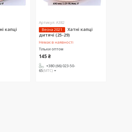
A382
ні капці
Хатні капці
Весна 2021
дитячі (25-29)
Немає в наявності
Тільки оптом
145 ₴
+380 (66) 023-50-
65
МТС