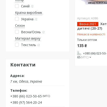
Синій
2
Країна виробник
A386
Україна
2
Хат
Весна 2021
Сезон
дитячі (20-27)
Весна/Осінь
2
Немає в наявності
Матеріал верху
Тільки оптом
Текстиль
135 ₴
2
+380 (66) 023-50-
65
МТС
Контакти
7 км, Одеса, Україна
+380 (66) 023-50-65
МТС
+380 (97) 564-20-24