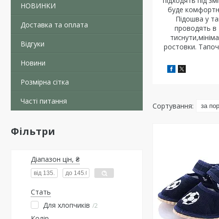
підходять під зм
НОВИНКИ
буде комфортно
Підошва у та
Доставка та оплата
проводять в 
тиснути,мінім
Відгуки
ростовки. Тапочк
Новини
Розмірна сітка
Часті питання
Фільтри
Діапазон цін, ₴
Стать
Для хлопчиків
2
Колір