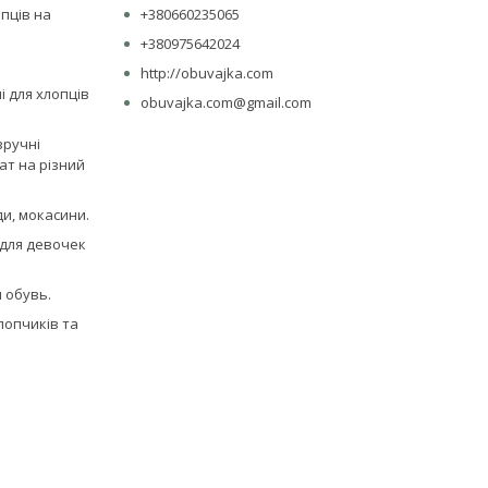
опців на
+380660235065
+380975642024
http://obuvajka.com
лі для хлопців
obuvajka.com@gmail.com
зручні
ат на різний
ди, мокасини.
для девочек
 обувь.
лопчиків та