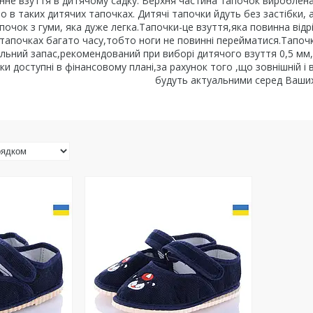
інне взуття в дитячому садку. Верхня частина тапочок вироблена
 в таких дитячих тапочках. Дитячі тапочки йдуть без застібки, 
почок з гуми, яка дуже легка.Тапочки-це взуття,яка повинна від
тапочках багато часу,тобто ноги не повинні перейматися.Тапочк
альний запас,рекомендований при виборі дитячого взуття 0,5 мм
и доступні в фінансовому плані,за рахунок того ,що зовнішній і 
будуть актуальними серед Ваших