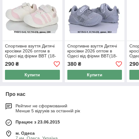
Спортивне взуття Дитячі
Спортивне взуття Дитячі
Спор
кросівки 2026 оптом в
кросівки 2026 оптом в
крос
Одесі від фірми BBT (18-
Одесі від фірми BBT(18-
Одес
23)
23)
23)
290
380
290
₴
₴
Купити
Купити
Про нас
Рейтинг не сформований
Менше 5 відгуків за останній рік
Працює з 23.06.2015
м. Одеса
7 км, Одеса, Україна