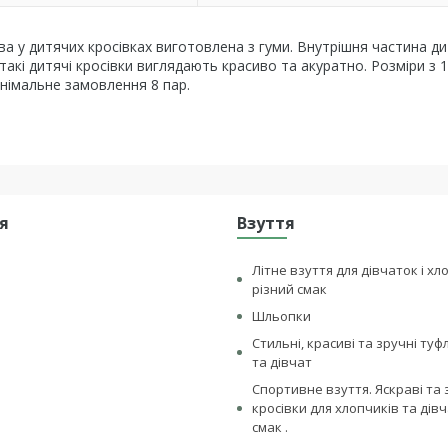
а у дитячих кросівках виготовлена ​​з гуми. Внутрішня частина д
і такі дитячі кросівки виглядають красиво та акуратно. Розміри з 
німальне замовлення 8 пар.
я
Взуття
Літне взуття для дівчаток і хл
різний смак
Шльопки
Стильні, красиві та зручні туф
та дівчат
Спортивне взуття. Яскраві та 
кросівки для хлопчиків та дівч
смак .