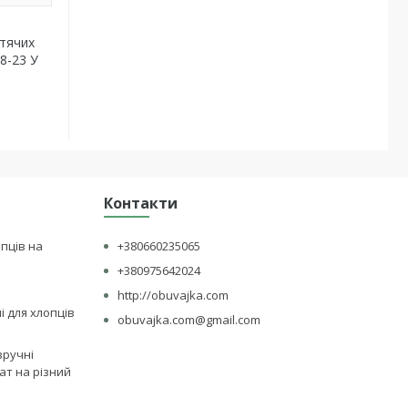
итячих
18-23 У
Контакти
опців на
+380660235065
+380975642024
http://obuvajka.com
лі для хлопців
obuvajka.com@gmail.com
зручні
ат на різний