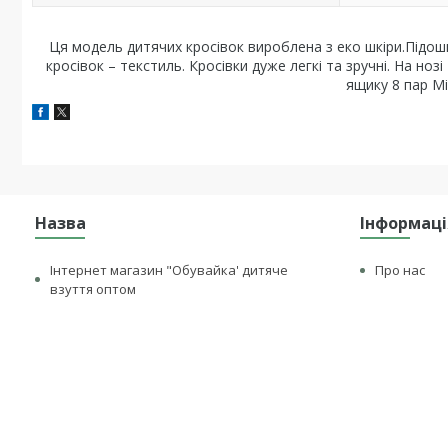
Ця модель дитячих кросівок вироблена з еко шкіри.Підошв
кросівок – текстиль. Кросівки дуже легкі та зручні. На ноз
ящику 8 пар Мі
Назва
Інформаці
Інтернет магазин "Обувайка' дитяче
Про нас
взуття оптом