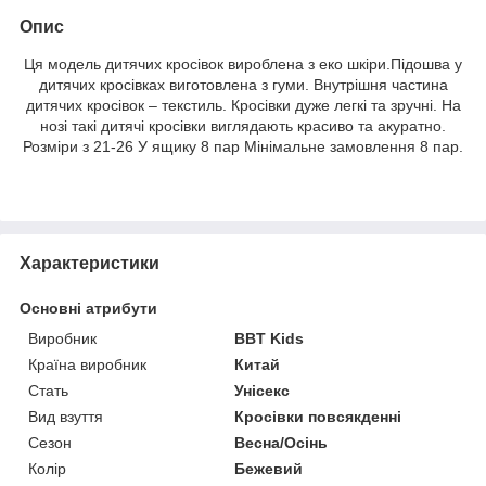
Опис
Ця модель дитячих кросівок вироблена з еко шкіри.Підошва у
дитячих кросівках виготовлена ​​з гуми. Внутрішня частина
дитячих кросівок – текстиль. Кросівки дуже легкі та зручні. На
нозі такі дитячі кросівки виглядають красиво та акуратно.
Розміри з 21-26 У ящику 8 пар Мінімальне замовлення 8 пар.
Характеристики
Основні атрибути
Виробник
BBT Kids
Країна виробник
Китай
Стать
Унісекс
Вид взуття
Кросівки повсякденні
Сезон
Весна/Осінь
Колір
Бежевий