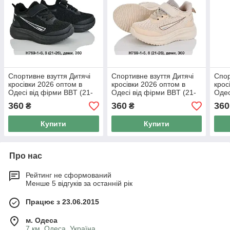
Спортивне взуття Дитячі
Спортивне взуття Дитячі
Спор
кросівки 2026 оптом в
кросівки 2026 оптом в
крос
Одесі від фірми BBT (21-
Одесі від фірми BBT (21-
Одес
26)
26)
26)
360
360
360
₴
₴
Купити
Купити
Про нас
Рейтинг не сформований
Менше 5 відгуків за останній рік
Працює з 23.06.2015
м. Одеса
7 км, Одеса, Україна