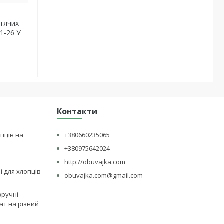
итячих
21-26 У
Контакти
опців на
+380660235065
+380975642024
http://obuvajka.com
лі для хлопців
obuvajka.com@gmail.com
зручні
ат на різний