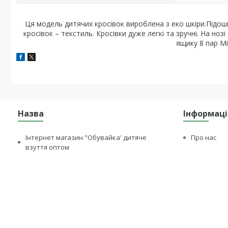
Ця модель дитячих кросівок вироблена з еко шкіри.Підошв
кросівок – текстиль. Кросівки дуже легкі та зручні. На ноз
ящику 8 пар Мі
Назва
Інформаці
Інтернет магазин "Обувайка' дитяче
Про нас
взуття оптом