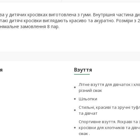
а у дитячих кросівках виготовлена ​​з гуми. Внутрішня частина д
і такі дитячі кросівки виглядають красиво та акуратно. Розміри з 
німальне замовлення 8 пар.
я
Взуття
Літне взуття для дівчаток і хл
різний смак
Шльопки
Стильні, красиві та зручні туф
та дівчат
Спортивне взуття. Яскраві та 
кросівки для хлопчиків та дівч
смак .