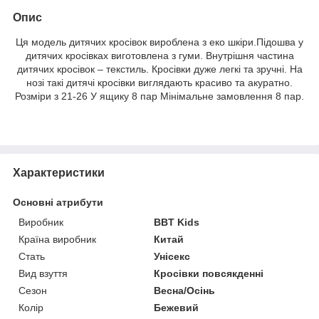
Опис
Ця модель дитячих кросівок вироблена з еко шкіри.Підошва у
дитячих кросівках виготовлена ​​з гуми. Внутрішня частина
дитячих кросівок – текстиль. Кросівки дуже легкі та зручні. На
нозі такі дитячі кросівки виглядають красиво та акуратно.
Розміри з 21-26 У ящику 8 пар Мінімальне замовлення 8 пар.
Характеристики
Основні атрибути
Виробник
BBT Kids
Країна виробник
Китай
Стать
Унісекс
Вид взуття
Кросівки повсякденні
Сезон
Весна/Осінь
Колір
Бежевий