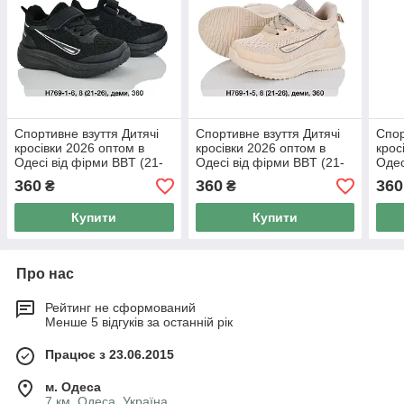
Спортивне взуття Дитячі
Спортивне взуття Дитячі
Спор
кросівки 2026 оптом в
кросівки 2026 оптом в
крос
Одесі від фірми BBT (21-
Одесі від фірми BBT (21-
Одес
26)
26)
26)
360
360
360
₴
₴
Купити
Купити
Про нас
Рейтинг не сформований
Менше 5 відгуків за останній рік
Працює з 23.06.2015
м. Одеса
7 км, Одеса, Україна