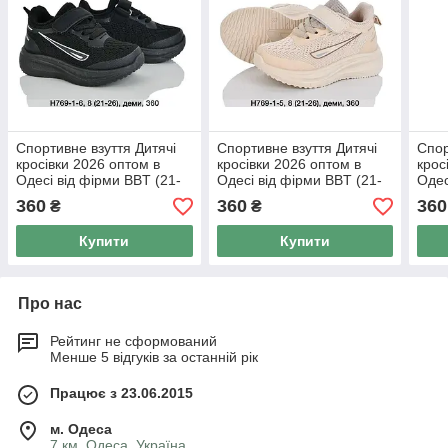
Спортивне взуття Дитячі
Спортивне взуття Дитячі
Спор
кросівки 2026 оптом в
кросівки 2026 оптом в
крос
Одесі від фірми BBT (21-
Одесі від фірми BBT (21-
Одес
26)
26)
26)
360
360
360
₴
₴
Купити
Купити
Про нас
Рейтинг не сформований
Менше 5 відгуків за останній рік
Працює з 23.06.2015
м. Одеса
7 км, Одеса, Україна