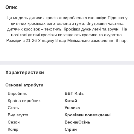
Опис
Ця модель дитячих кросівок вироблена з еко шкіри.Підошва у
дитячих кросівках виготовлена ​​з гуми. Внутрішня частина
дитячих кросівок – текстиль. Кросівки дуже легкі та зручні. На
нозі такі дитячі кросівки виглядають красиво та акуратно.
Розміри з 21-26 У ящику 8 пар Мінімальне замовлення 8 пар.
Характеристики
Основні атрибути
Виробник
BBT Kids
Країна виробник
Китай
Стать
Унісекс
Вид взуття
Кросівки повсякденні
Сезон
Весна/Осінь
Колір
Сірий