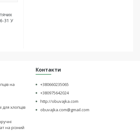
итячих
26-31 У
Контакти
опців на
+380660235065
+380975642024
http://obuvajka.com
лі для хлопців
obuvajka.com@gmail.com
зручні
ат на різний