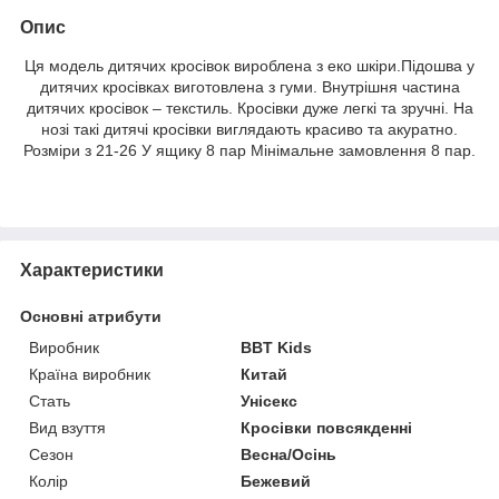
Опис
Ця модель дитячих кросівок вироблена з еко шкіри.Підошва у
дитячих кросівках виготовлена ​​з гуми. Внутрішня частина
дитячих кросівок – текстиль. Кросівки дуже легкі та зручні. На
нозі такі дитячі кросівки виглядають красиво та акуратно.
Розміри з 21-26 У ящику 8 пар Мінімальне замовлення 8 пар.
Характеристики
Основні атрибути
Виробник
BBT Kids
Країна виробник
Китай
Стать
Унісекс
Вид взуття
Кросівки повсякденні
Сезон
Весна/Осінь
Колір
Бежевий