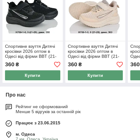
Спортивне взуття Дитячі
Спортивне взуття Дитячі
Спор
кросівки 2026 оптом в
кросівки 2026 оптом в
крос
Одесі від фірми BBT (21-
Одесі від фірми BBT (21-
Одес
26)
26)
26)
360
360
360
₴
₴
Купити
Купити
Про нас
Рейтинг не сформований
Менше 5 відгуків за останній рік
Працює з 23.06.2015
м. Одеса
7 км, Одеса, Україна