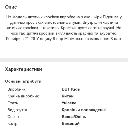
Опис
Ця модель дитячих кросівок вироблена з еко шкіри.Підошва у
дитячих кросівках виготовлена ​​з гуми. Внутрішня частина
дитячих кросівок – текстиль. Кросівки дуже легкі та зручні. На
нозі такі дитячі кросівки виглядають красиво та акуратно.
Розміри з 21-26 У ящику 8 пар Мінімальне замовлення 8 пар.
Характеристики
Основні атрибути
Виробник
BBT Kids
Країна виробник
Китай
Стать
Унісекс
Вид взуття
Кросівки повсякденні
Сезон
Весна/Осінь
Колір
Бежевий