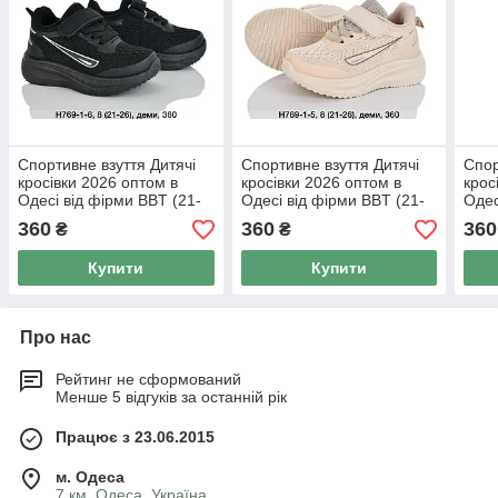
Спортивне взуття Дитячі
Спортивне взуття Дитячі
Спор
кросівки 2026 оптом в
кросівки 2026 оптом в
крос
Одесі від фірми BBT (21-
Одесі від фірми BBT (21-
Одес
26)
26)
26)
360
360
360
₴
₴
Купити
Купити
Про нас
Рейтинг не сформований
Менше 5 відгуків за останній рік
Працює з 23.06.2015
м. Одеса
7 км, Одеса, Україна