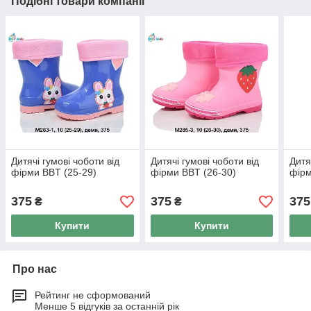
Подібні товари компанії
Дитячі гумові чоботи від
Дитячі гумові чоботи від
Дитя
фірми BBT (25-29)
фірми BBT (26-30)
фірм
375
375
375
₴
₴
Купити
Купити
Про нас
Рейтинг не сформований
Менше 5 відгуків за останній рік