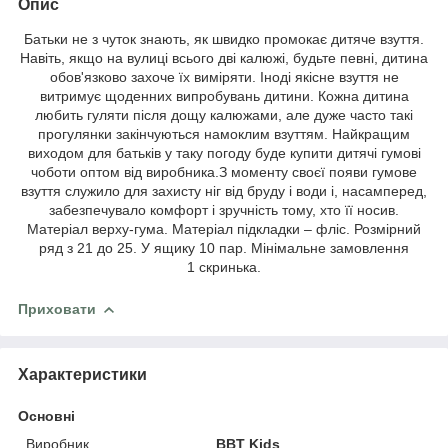
Опис
Батьки не з чуток знають, як швидко промокає дитяче взуття.
Навіть, якщо на вулиці всього дві калюжі, будьте певні, дитина
обов'язково захоче їх виміряти. Іноді якісне взуття не
витримує щоденних випробувань дитини. Кожна дитина
любить гуляти після дощу калюжами, але дуже часто такі
прогулянки закінчуються намоклим взуттям. Найкращим
виходом для батьків у таку погоду буде купити дитячі гумові
чоботи оптом від виробника.З моменту своєї появи гумове
взуття служило для захисту ніг від бруду і води і, насамперед,
забезпечувало комфорт і зручність тому, хто її носив.
Матеріал верху-гума. Матеріал підкладки – фліс. Розмірний
ряд з 21 до 25. У ящику 10 пар. Мінімальне замовлення
1 скринька.
Приховати
Характеристики
Основні
Виробник
BBT Kids