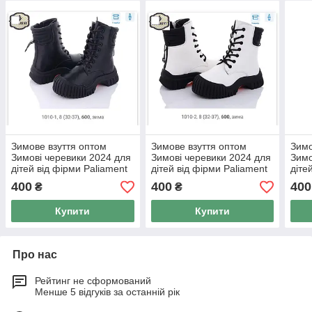
Зимове взуття оптом
Зимове взуття оптом
Зимо
Зимові черевики 2024 для
Зимові черевики 2024 для
Зимо
дітей від фірми Paliament
дітей від фірми Paliament
діте
(32-37)
(32-37)
(32-
400
400
400
₴
₴
Купити
Купити
Про нас
Рейтинг не сформований
Менше 5 відгуків за останній рік