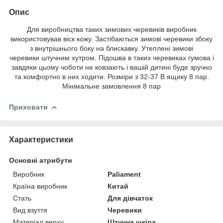
Опис
Для виробництва таких зимових черевиків виробник
використовував віск кожу. Застібаються зимові черевики збоку
з внутрішнього боку на блискавку. Утеплені зимові
черевики штучним хутром. Підошва в таких черевиках гумова і
завдяки цьому чоботи не ковзають і вашій дитині буде зручно
та комфортно в них ходити. Розміри з 32-37 В ящику 8 пар.
Мінімальне замовлення 8 пар
Приховати
Характеристики
Основні атрибути
Виробник
Paliament
Країна виробник
Китай
Стать
Для дівчаток
Вид взуття
Черевики
Матеріал верху
Штучна шкіра