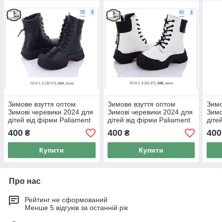
Зимове взуття оптом
Зимове взуття оптом
Зимо
Зимові черевики 2024 для
Зимові черевики 2024 для
Зимо
дітей від фірми Paliament
дітей від фірми Paliament
діте
(32-37)
(32-37)
(32-
400
400
400
₴
₴
Купити
Купити
Про нас
Рейтинг не сформований
Менше 5 відгуків за останній рік