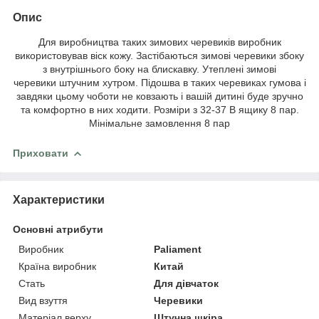
Опис
Для виробництва таких зимових черевиків виробник
використовував віск кожу. Застібаються зимові черевики збоку
з внутрішнього боку на блискавку. Утеплені зимові
черевики штучним хутром. Підошва в таких черевиках гумова і
завдяки цьому чоботи не ковзають і вашій дитині буде зручно
та комфортно в них ходити. Розміри з 32-37 В ящику 8 пар.
Мінімальне замовлення 8 пар
Приховати
Характеристики
Основні атрибути
Виробник
Paliament
Країна виробник
Китай
Стать
Для дівчаток
Вид взуття
Черевики
Матеріал верху
Штучна шкіра