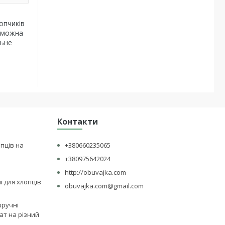
опчиків
и можна
льне
Контакти
опців на
+380660235065
+380975642024
http://obuvajka.com
лі для хлопців
obuvajka.com@gmail.com
зручні
ат на різний