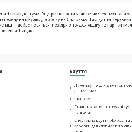
виків із міцної гуми. Внутрішня частина дитячих черевиків для хл
 спереду на шнурівку, а збоку на блискавку. Такі дитячі черевик
е міцні і добре носяться. Розміри з 18-23.У ящику 12 пар. Мініма
овлення 1 ящик.
я
Взуття
Літне взуття для дівчаток і хл
різний смак
Шльопки
Стильні, красиві та зручні туф
та дівчат
Спортивне взуття. Яскраві та 
кросівки для хлопчиків та дівч
смак .