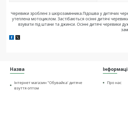
Черевики зроблені з шкірозамінника.Підошва у дитячих чере
утеплена мотоциклом. Застібаються осінні дитячі черевики
взувати під штани та джинси. Осінні дитячі черевики дуж
зам
Назва
Інформаці
Інтернет магазин "Обувайка' дитяче
Про нас
взуття оптом