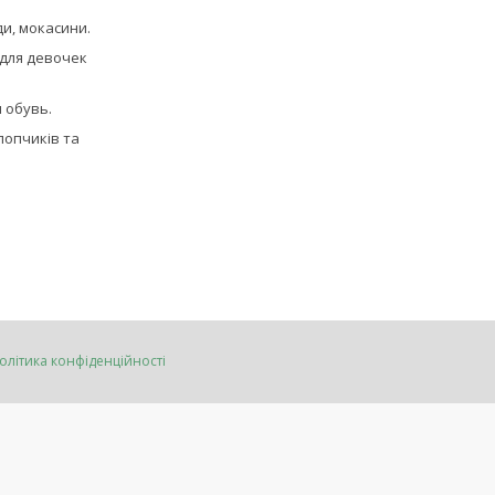
ди, мокасини.
для девочек
 обувь.
лопчиків та
олітика конфіденційності