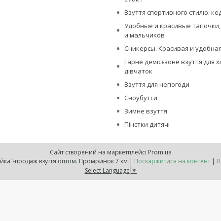
Взуття спортивного стилю: ке
Удобные и красивые тапочки,
и мальчиков
Сникерсы. Красивая и удобная
Гарне демісєзоне взуття для х
дівчаток
Взуття для непогоди
Сноубутси
Зимне взуття
Пінєтки дитячі
Сайт створений на маркетплейсі
Prom.ua
Інтернет-магазин "Обувайка"-продаж взуття оптом. Промринок 7 км |
Поскаржитися на контент
|
П
Select Language
▼