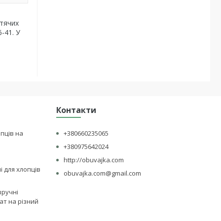
итячих
-41. У
Контакти
опців на
+380660235065
+380975642024
http://obuvajka.com
лі для хлопців
obuvajka.com@gmail.com
зручні
ат на різний