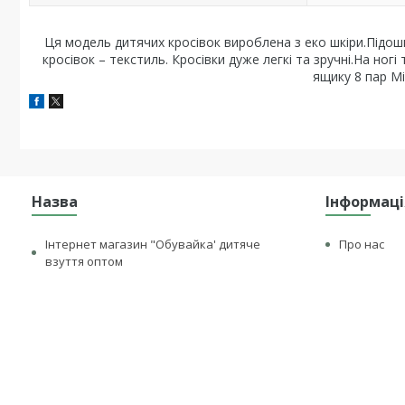
Ця модель дитячих кросівок вироблена з еко шкіри.Підошв
кросівок – текстиль. Кросівки дуже легкі та зручні.На ногі
ящику 8 пар Мі
Назва
Інформаці
Інтернет магазин "Обувайка' дитяче
Про нас
взуття оптом