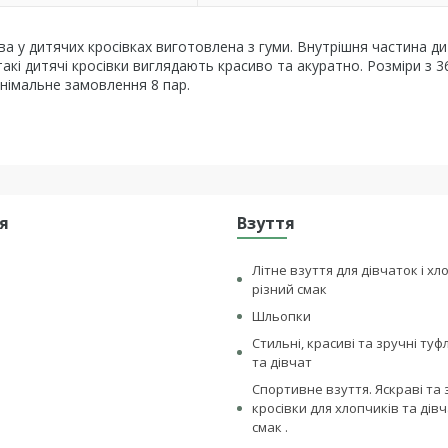
а у дитячих кросівках виготовлена ​​з гуми. Внутрішня частина д
 такі дитячі кросівки виглядають красиво та акуратно. Розміри з 36
німальне замовлення 8 пар.
я
Взуття
Літне взуття для дівчаток і хл
різний смак
Шльопки
Стильні, красиві та зручні туф
та дівчат
Спортивне взуття. Яскраві та 
кросівки для хлопчиків та дівч
смак .