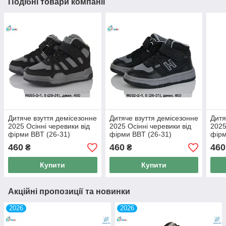
Подібні товари компанії
Дитяче взуття демісезонне
Дитяче взуття демісезонне
Дитя
2025 Осінні черевики від
2025 Осінні черевики від
2025
фірми BBT (26-31)
фірми BBT (26-31)
фірм
460
460
460
₴
₴
Купити
Купити
Акційні пропозиції та новинки
2026
2026