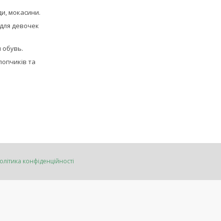
ди, мокасини.
для девочек
 обувь.
лопчиків та
олітика конфіденційності