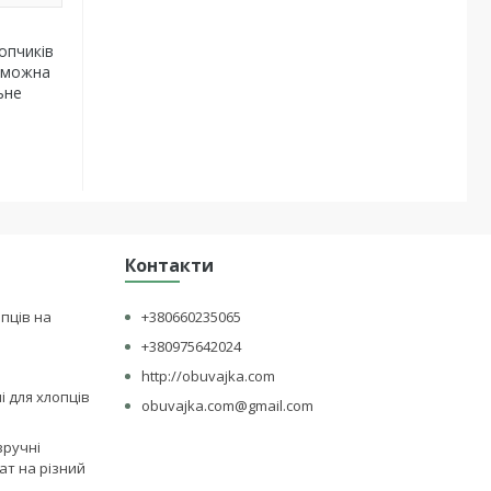
опчиків
и можна
ьне
Контакти
опців на
+380660235065
+380975642024
http://obuvajka.com
лі для хлопців
obuvajka.com@gmail.com
зручні
ат на різний