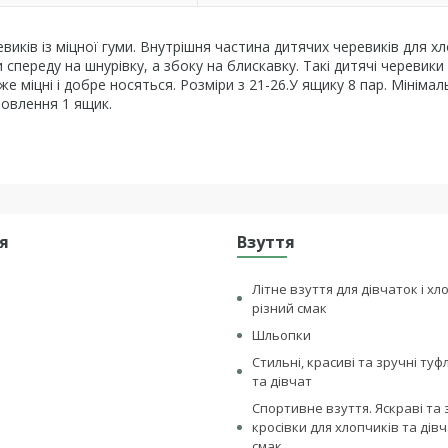
виків із міцної гуми. Внутрішня частина дитячих черевиків для хл
 спереду на шнурівку, а збоку на блискавку. Такі дитячі черевик
же міцні і добре носяться. Розміри з 21-26.У ящику 8 пар. Мінімал
овлення 1 ящик.
я
Взуття
Літне взуття для дівчаток і хл
різний смак
Шльопки
Стильні, красиві та зручні туф
та дівчат
Спортивне взуття. Яскраві та 
кросівки для хлопчиків та дівч
смак .