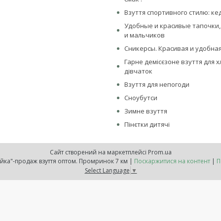
Взуття спортивного стилю: ке
Удобные и красивые тапочки,
и мальчиков
Сникерсы. Красивая и удобная
Гарне демісєзоне взуття для х
дівчаток
Взуття для непогоди
Сноубутси
Зимне взуття
Пінєтки дитячі
Сайт створений на маркетплейсі
Prom.ua
Інтернет-магазин "Обувайка"-продаж взуття оптом. Промринок 7 км |
Поскаржитися на контент
|
П
Select Language
▼