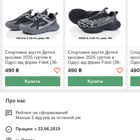
Спортивне взуття Дитячі
Спортивне взуття Дитячі
Спор
кросівки 2025 гуртом в
кросівки 2025 гуртом в
крос
Одесі від фірми Fdek (36-
Одесі від фірми Fdek (36-
Одес
41)
41)
41)
490
490
490
₴
₴
Купити
Купити
Про нас
Рейтинг не сформований
Менше 5 відгуків за останній рік
Працює з 23.06.2015