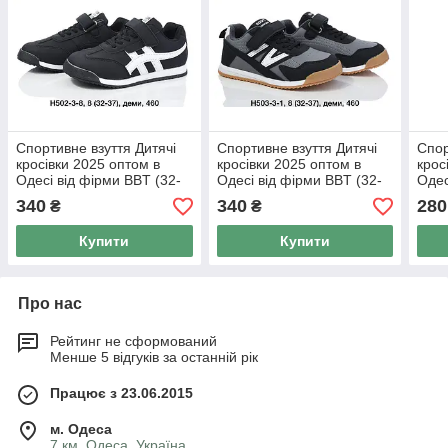
Спортивне взуття Дитячі
Спортивне взуття Дитячі
Спор
кросівки 2025 оптом в
кросівки 2025 оптом в
крос
Одесі від фірми BBT (32-
Одесі від фірми BBT (32-
Одес
37)
37)
37)
340
340
280
₴
₴
Купити
Купити
Про нас
Рейтинг не сформований
Менше 5 відгуків за останній рік
Працює з 23.06.2015
м. Одеса
7 км, Одеса, Україна