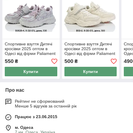
Спортивне взуття Дитячі
Спортивне взуття Дитячі
Спор
кросівки 2025 оптом в
кросівки 2025 оптом в
крос
Одесі від фірми Paliament
Одесі від фірми Paliament
Одес
(32-37)
(32-37)
(32-
550
500
490
₴
₴
Купити
Купити
Про нас
Рейтинг не сформований
Менше 5 відгуків за останній рік
Працює з 23.06.2015
м. Одеса
7 км, Одеса, Україна