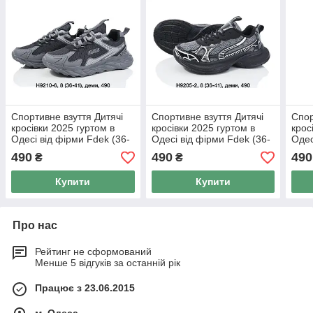
Спортивне взуття Дитячі
Спортивне взуття Дитячі
Спор
кросівки 2025 гуртом в
кросівки 2025 гуртом в
крос
Одесі від фірми Fdek (36-
Одесі від фірми Fdek (36-
Одес
41)
41)
41)
490
490
490
₴
₴
Купити
Купити
Про нас
Рейтинг не сформований
Менше 5 відгуків за останній рік
Працює з 23.06.2015