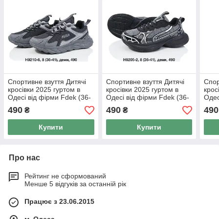
Спортивне взуття Дитячі
Спортивне взуття Дитячі
Спор
кросівки 2025 гуртом в
кросівки 2025 гуртом в
крос
Одесі від фірми Fdek (36-
Одесі від фірми Fdek (36-
Одес
41)
41)
41)
490
490
490
₴
₴
Купити
Купити
Про нас
Рейтинг не сформований
Менше 5 відгуків за останній рік
Працює з 23.06.2015