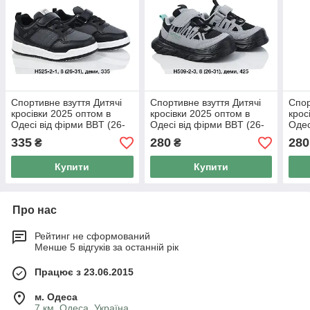
Спортивне взуття Дитячі
Спортивне взуття Дитячі
Спор
кросівки 2025 оптом в
кросівки 2025 оптом в
крос
Одесі від фірми BBT (26-
Одесі від фірми BBT (26-
Одес
31)
31)
31)
335
280
280
₴
₴
Купити
Купити
Про нас
Рейтинг не сформований
Менше 5 відгуків за останній рік
Працює з 23.06.2015
м. Одеса
7 км, Одеса, Україна