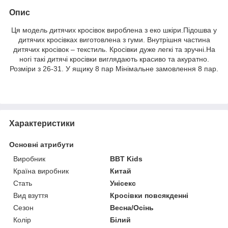
Опис
Ця модель дитячих кросівок вироблена з еко шкіри.Підошва у
дитячих кросівках виготовлена ​​з гуми. Внутрішня частина
дитячих кросівок – текстиль. Кросівки дуже легкі та зручні.На
ногі такі дитячі кросівки виглядають красиво та акуратно.
Розміри з 26-31. У ящику 8 пар Мінімальне замовлення 8 пар.
Характеристики
Основні атрибути
Виробник
BBT Kids
Країна виробник
Китай
Стать
Унісекс
Вид взуття
Кросівки повсякденні
Сезон
Весна/Осінь
Колір
Білий