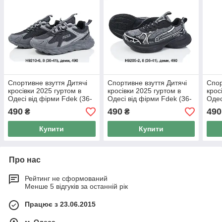
Спортивне взуття Дитячі
Спортивне взуття Дитячі
Спор
кросівки 2025 гуртом в
кросівки 2025 гуртом в
крос
Одесі від фірми Fdek (36-
Одесі від фірми Fdek (36-
Одес
41)
41)
41)
490
490
490
₴
₴
Купити
Купити
Про нас
Рейтинг не сформований
Менше 5 відгуків за останній рік
Працює з 23.06.2015