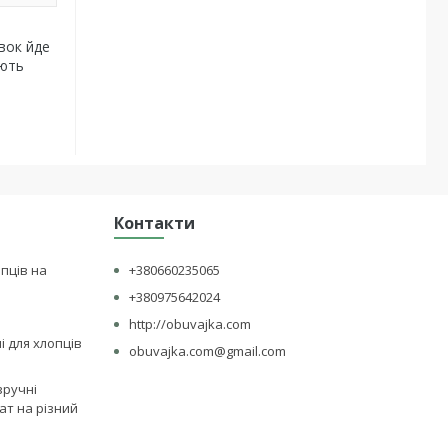
вок йде
ають
Контакти
опців на
+380660235065
+380975642024
http://obuvajka.com
лі для хлопців
obuvajka.com@gmail.com
зручні
ат на різний