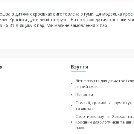
дошва в дитячих кросівках виготовлена з гуми. Ця моделька кросі
лю. Кросівки дуже легкі та зручні. На нозі такі дитячі кросівки м
 з 26-31 В ящику 8 пар. Мінімальне замовлення 8 пар
я
Взуття
Літне взуття для дівчаток і хл
різний смак
Шльопки
Стильні, красиві та зручні туф
та дівчат
Спортивне взуття. Яскраві та 
кросівки для хлопчиків та дівч
смак .