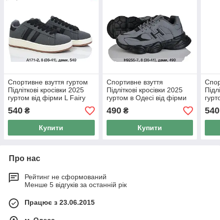
Спортивне взуття гуртом
Спортивне взуття
Спор
Підліткові кросівки 2025
Підліткові кросівки 2025
Підл
гуртом від фірми L Fairy
гуртом в Одесі від фірми
гурт
(36-41)
BBT (36-41)
(36-
540
490
540
₴
₴
Купити
Купити
Про нас
Рейтинг не сформований
Менше 5 відгуків за останній рік
Працює з 23.06.2015