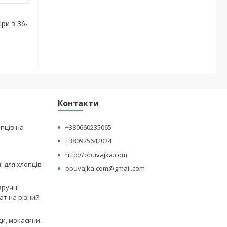
ри з 36-
Контакти
опців на
+380660235065
+380975642024
http://obuvajka.com
лі для хлопців
obuvajka.com@gmail.com
зручні
ат на різний
ди, мокасини.