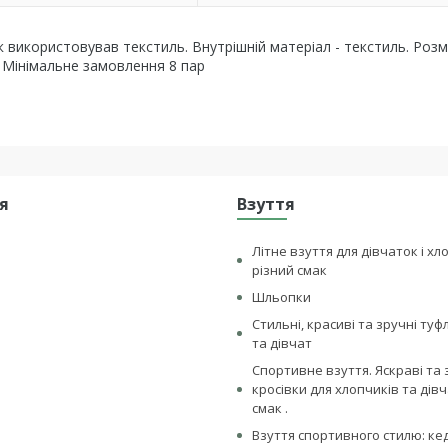
к використовував текстиль. Внутрішній матеріал - текстиль. Розмі
 Мінімальне замовлення 8 пар
я
Взуття
Літне взуття для дівчаток і хл
різний смак
Шльопки
Стильні, красиві та зручні туф
та дівчат
Спортивне взуття. Яскраві та 
кросівки для хлопчиків та дівч
смак .
Взуття спортивного стилю: ке