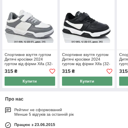
Спортивне взуття гуртом
Спортивне взуття гуртом
Спор
Дитячі кросівки 2024
Дитячі кросівки 2024
Дитя
гуртом від фірми Xifa (32-
гуртом від фірми Xifa (32-
гурт
37)
37)
37)
315
315
315
₴
₴
Купити
Купити
Про нас
Рейтинг не сформований
Менше 5 відгуків за останній рік
Працює з 23.06.2015