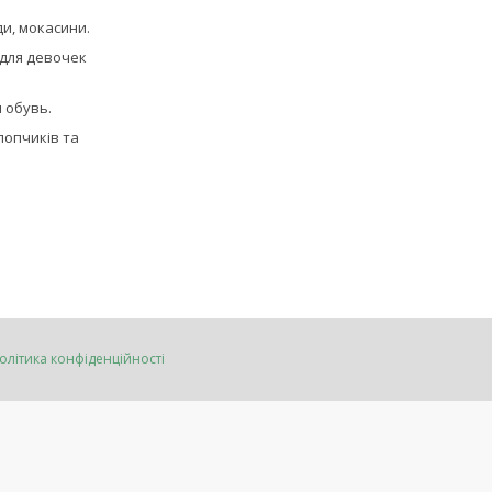
ди, мокасини.
для девочек
 обувь.
лопчиків та
олітика конфіденційності