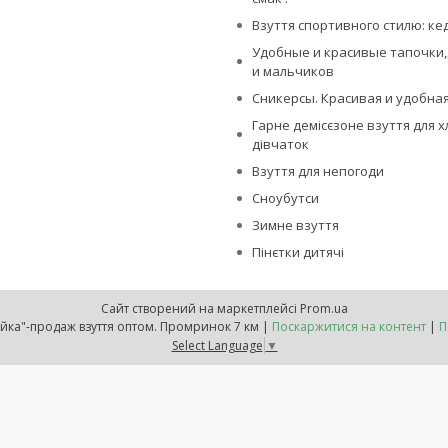
Взуття спортивного стилю: ке
Удобные и красивые тапочки,
и мальчиков
Сникерсы. Красивая и удобная
Гарне демісєзоне взуття для х
дівчаток
Взуття для непогоди
Сноубутси
Зимне взуття
Пінєтки дитячі
Сайт створений на маркетплейсі
Prom.ua
Інтернет-магазин "Обувайка"-продаж взуття оптом. Промринок 7 км |
Поскаржитися на контент
|
П
Select Language
▼