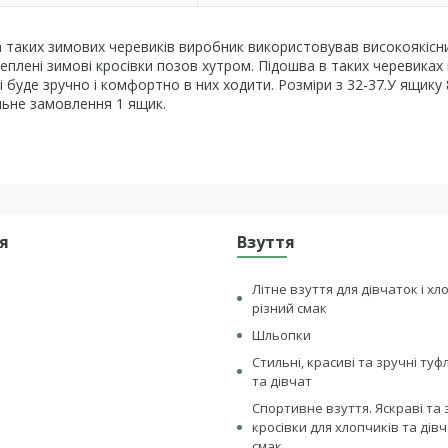
а таких зимових черевиків виробник використовував високоякісн
еплені зимові кросівки позов хутром. Підошва в таких черевиках 
і буде зручно і комфортно в них ходити. Розміри з 32-37.У ящику 
льне замовлення 1 ящик.
я
Взуття
Літне взуття для дівчаток і хл
різний смак
Шльопки
Стильні, красиві та зручні туф
та дівчат
Спортивне взуття. Яскраві та 
кросівки для хлопчиків та дівч
смак .