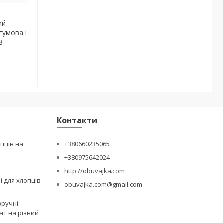
ий
гумова і
8
Контакти
опців на
+380660235065
+380975642024
http://obuvajka.com
лі для хлопців
obuvajka.com@gmail.com
зручні
ат на різний