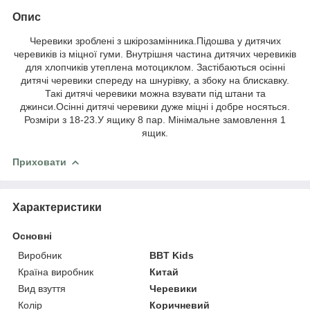
Опис
Черевики зроблені з шкірозамінника.Підошва у дитячих
черевиків із міцної гуми. Внутрішня частина дитячих черевиків
для хлопчиків утеплена мотоциклом. Застібаються осінні
дитячі черевики спереду на шнурівку, а збоку на блискавку.
Такі дитячі черевики можна взувати під штани та
джинси.Осінні дитячі черевики дуже міцні і добре носяться.
Розміри з 18-23.У ящику 8 пар. Мінімальне замовлення 1
ящик.
Приховати
Характеристики
Основні
Виробник
BBT Kids
Країна виробник
Китай
Вид взуття
Черевики
Колір
Коричневий