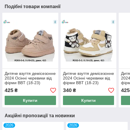
Подібні товари компанії
Дитяче взуття демісезонне
Дитяче взуття демісезонне
Дитя
2024 Осінні черевики від
2024 Осінні черевики від
2024
фірми BBT (18-23)
фірми BBT (18-23)
фірм
425
340
425
₴
₴
Купити
Купити
Акційні пропозиції та новинки
2026
2026