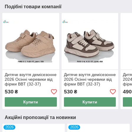
Подібні товари компанії
Дитяче взуття демісезонне
Дитяче взуття демісезонне
Дитя
2026 Осінні черевики від
2026 Осінні черевики від
2024
фірми BBT (32-37)
фірми BBT (32-37)
фірм
530
530
490
₴
₴
Купити
Купити
Акційні пропозиції та новинки
2026
2026