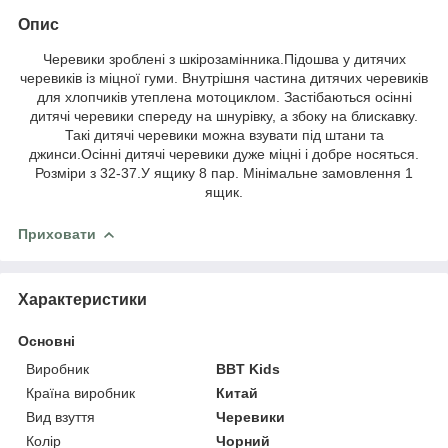
Опис
Черевики зроблені з шкірозамінника.Підошва у дитячих
черевиків із міцної гуми. Внутрішня частина дитячих черевиків
для хлопчиків утеплена мотоциклом. Застібаються осінні
дитячі черевики спереду на шнурівку, а збоку на блискавку.
Такі дитячі черевики можна взувати під штани та
джинси.Осінні дитячі черевики дуже міцні і добре носяться.
Розміри з 32-37.У ящику 8 пар. Мінімальне замовлення 1
ящик.
Приховати
Характеристики
Основні
Виробник
BBT Kids
Країна виробник
Китай
Вид взуття
Черевики
Колір
Чорний