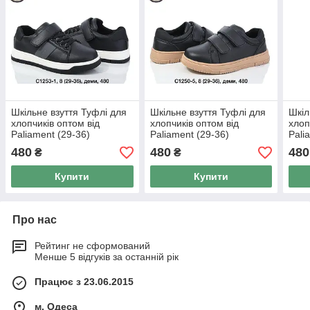
Шкільне взуття Туфлі для
Шкільне взуття Туфлі для
Шкіл
хлопчиків оптом від
хлопчиків оптом від
хлоп
Paliament (29-36)
Paliament (29-36)
Pali
480
480
480
₴
₴
Купити
Купити
Про нас
Рейтинг не сформований
Менше 5 відгуків за останній рік
Працює з 23.06.2015
м. Одеса