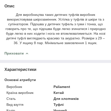
Опис
Для виробництва таких дитячих туфлів виробник
використовував шкірозамінник. Устілка у туфлів зі шкіри та з
супінатором. Підошва у дитячих туфель з гуми і тонка, що
говорить про те, що підошва буде легко згинатися і природно
буде легко в них ходити і нога не втомлюватиметься. На нозі
дитячі туфлі виглядають красиво та акуратно. Розміри з 29 –
36. У ящику 8 пар. Мінімальне замовлення 1 ящик.
Приховати
Характеристики
Основні атрибути
Виробник
Paliament
Країна виробник
Китай
Стать
Для хлопчиків
Вид взуття
Туфлі
Колір
Чорний