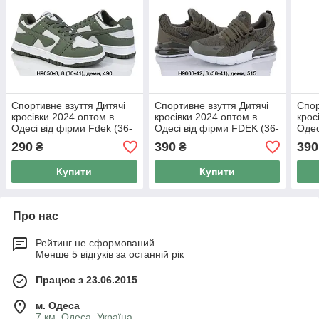
Спортивне взуття Дитячі
Спортивне взуття Дитячі
Спор
кросівки 2024 оптом в
кросівки 2024 оптом в
крос
Одесі від фірми Fdek (36-
Одесі від фірми FDEK (36-
Одес
41)
41)
41)
290
390
390
₴
₴
Купити
Купити
Про нас
Рейтинг не сформований
Менше 5 відгуків за останній рік
Працює з 23.06.2015
м. Одеса
7 км, Одеса, Україна