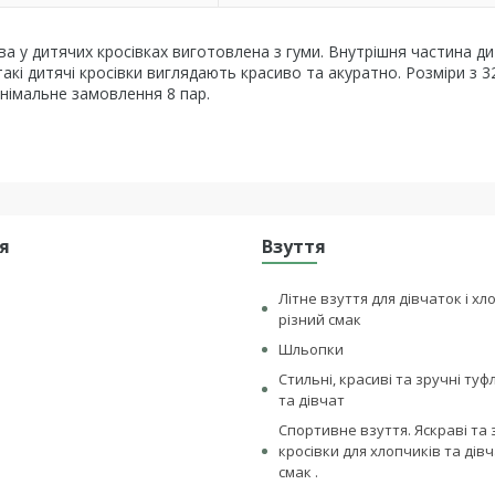
а у дитячих кросівках виготовлена ​​з гуми. Внутрішня частина д
 такі дитячі кросівки виглядають красиво та акуратно. Розміри з 32
німальне замовлення 8 пар.
я
Взуття
Літне взуття для дівчаток і хл
різний смак
Шльопки
Стильні, красиві та зручні туф
та дівчат
Спортивне взуття. Яскраві та 
кросівки для хлопчиків та дівч
смак .