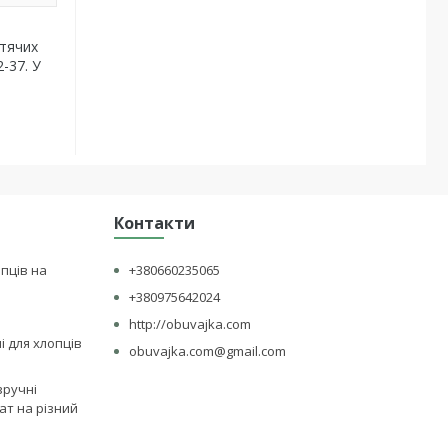
итячих
-37. У
Контакти
опців на
+380660235065
+380975642024
http://obuvajka.com
лі для хлопців
obuvajka.com@gmail.com
зручні
ат на різний