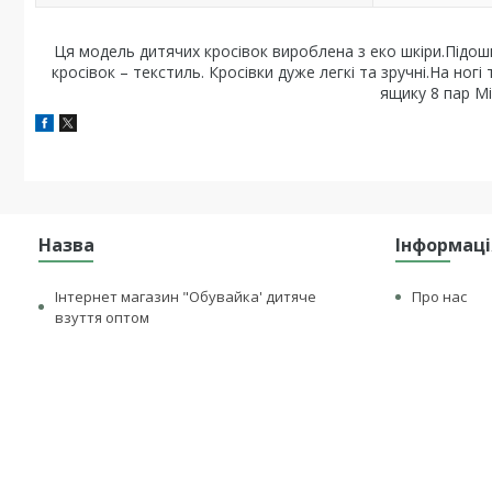
Ця модель дитячих кросівок вироблена з еко шкіри.Підошв
кросівок – текстиль. Кросівки дуже легкі та зручні.На ногі
ящику 8 пар Мі
Назва
Інформаці
Інтернет магазин "Обувайка' дитяче
Про нас
взуття оптом