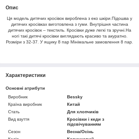
Опис
Ця модель дитячих кросівок вироблена з еко шкіри.Підошва у
дитячих кросівках виготовлена ​​з гуми. Внутрішня частина
дитячих кросівок – текстиль. Кросівки дуже легкі та зручні.На
ногі такі дитячі кросівки виглядають красиво та акуратно.
Розміри з 32-37. У ящику 8 пар Мінімальне замовлення 8 пар.
Характеристики
Основні атрибути
Виробник
Bessky
Країна виробник
Китай
Стать
Для хлопчиків
Вид взуття
Кросівки і кеди з
підсвічуванням
Сезон
Весна/Осінь
Колір
Коричневий