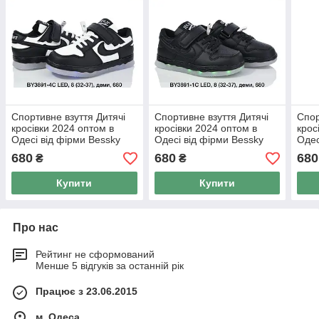
Спортивне взуття Дитячі
Спортивне взуття Дитячі
Спор
кросівки 2024 оптом в
кросівки 2024 оптом в
крос
Одесі від фірми Bessky
Одесі від фірми Bessky
Одес
(32-37)
(32-37)
(32-
680
680
680
₴
₴
Купити
Купити
Про нас
Рейтинг не сформований
Менше 5 відгуків за останній рік
Працює з 23.06.2015
м. Одеса