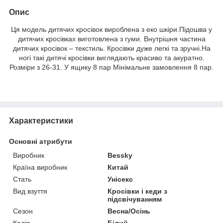
Опис
Ця модель дитячих кросівок вироблена з еко шкіри.Підошва у
дитячих кросівках виготовлена ​​з гуми. Внутрішня частина
дитячих кросівок – текстиль. Кросівки дуже легкі та зручні.На
ногі такі дитячі кросівки виглядають красиво та акуратно.
Розміри з 26-31. У ящику 8 пар Мінімальне замовлення 8 пар.
Характеристики
Основні атрибути
Виробник
Bessky
Країна виробник
Китай
Стать
Унісекс
Вид взуття
Кросівки і кеди з
підсвічуванням
Сезон
Весна/Осінь
Колір
Білий