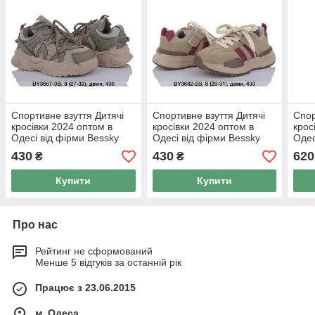
Спортивне взуття Дитячі
Спортивне взуття Дитячі
Спор
кросівки 2024 оптом в
кросівки 2024 оптом в
крос
Одесі від фірми Bessky
Одесі від фірми Bessky
Одес
(26-31)
(26-31)
(26-
430
430
620
₴
₴
Купити
Купити
Про нас
Рейтинг не сформований
Менше 5 відгуків за останній рік
Працює з 23.06.2015
м. Одеса