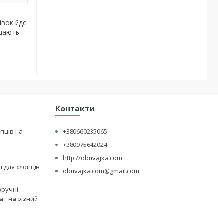
івок йде
ядають
Контакти
опців на
+380660235065
+380975642024
http://obuvajka.com
лі для хлопців
obuvajka.com@gmail.com
зручні
ат на різний