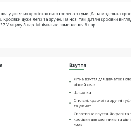
шва у дитячих кросівках виготовлена ​​з гуми. Дана моделька крос
 Кросівки дуже легкі та зручні. На нозі такі дитячі кросівки вигл
-37 У ящику 8 пар. Мінімальне замовлення 8 пар
я
Взуття
Літне взуття для дівчаток і хл
різний смак
Шльопки
Стильні, красиві та зручні туф
та дівчат
Спортивне взуття. Яскраві та 
кросівки для хлопчиків та дівч
смак .