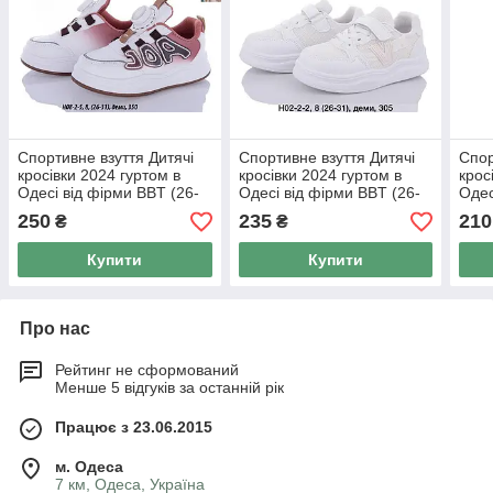
Спортивне взуття Дитячі
Спортивне взуття Дитячі
Спор
кросівки 2024 гуртом в
кросівки 2024 гуртом в
крос
Одесі від фірми BBT (26-
Одесі від фірми BBT (26-
Одес
31)
31)
31)
250
235
210
₴
₴
Купити
Купити
Про нас
Рейтинг не сформований
Менше 5 відгуків за останній рік
Працює з 23.06.2015
м. Одеса
7 км, Одеса, Україна