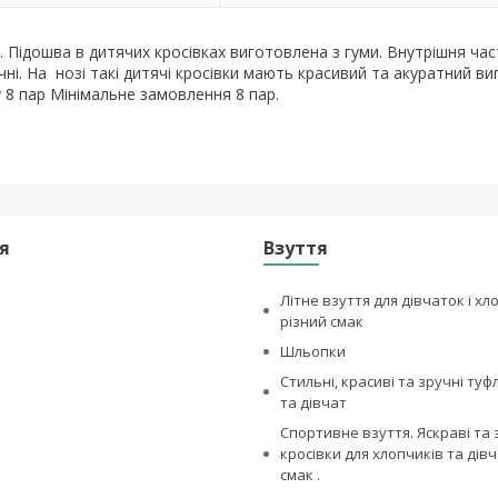
Підошва в дитячих кросівках виготовлена з гуми. Внутрішня ча
чні. На нозі такі дитячі кросівки мають красивий та акуратний ви
у 8 пар Мінімальне замовлення 8 пар.
я
Взуття
Літне взуття для дівчаток і хл
різний смак
Шльопки
Стильні, красиві та зручні туф
та дівчат
Спортивне взуття. Яскраві та 
кросівки для хлопчиків та дівч
смак .