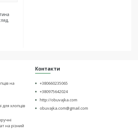
стина
гляд.
Контакти
опців на
+380660235065
+380975642024
http://obuvajka.com
лі для хлопців
obuvajka.com@gmail.com
зручні
ат на різний