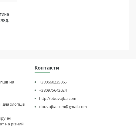
стина
гляд.
Контакти
опців на
+380660235065
+380975642024
http://obuvajka.com
лі для хлопців
obuvajka.com@gmail.com
зручні
ат на різний