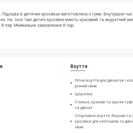
Підошва в дитячих кросівках виготовлена з гуми. Внутрішня ча
чні. На нозі такі дитячі кросівки мають красивий та акуратний ви
у 8 пар Мінімальне замовлення 8 пар.
я
Взуття
Літне взуття для дівчаток і хл
різний смак
Шльопки
Стильні, красиві та зручні туф
та дівчат
Спортивне взуття. Яскраві та 
кросівки для хлопчиків та дівч
смак .