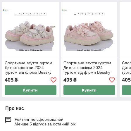
Спортивне взуття гуртом
Спортивне взуття гуртом
Спор
Дитячі кросівки 2024
Дитячі кросівки 2024
Дитя
гуртом від фірми Bessky
гуртом від фірми Bessky
гурт
(23-30)
(23-30)
(23-
405
405
405
₴
₴
Купити
Купити
Про нас
Рейтинг не сформований
Менше 5 відгуків за останній рік