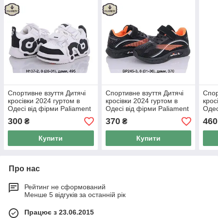
Спортивне взуття Дитячі
Спортивне взуття Дитячі
Спор
кросівки 2024 гуртом в
кросівки 2024 гуртом в
крос
Одесі від фірми Paliament
Одесі від фірми Paliament
Одес
(26-31)
(31-36)
(26-
300
370
460
₴
₴
Купити
Купити
Про нас
Рейтинг не сформований
Менше 5 відгуків за останній рік
Працює з 23.06.2015