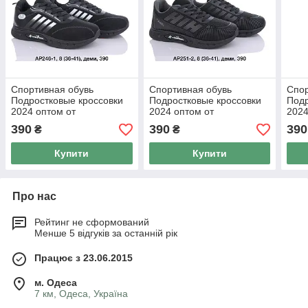
Спортивная обувь
Спортивная обувь
Спор
Подростковые кроссовки
Подростковые кроссовки
Подр
2024 оптом от
2024 оптом от
2024
производителя Paliament
производителя Paliament
прои
390
390
390
₴
₴
(36-41)
(36-41)
(36-
Купити
Купити
Про нас
Рейтинг не сформований
Менше 5 відгуків за останній рік
Працює з 23.06.2015
м. Одеса
7 км, Одеса, Україна