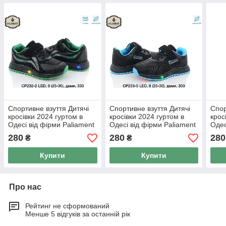
Спортивне взуття Дитячі
Спортивне взуття Дитячі
Спор
кросівки 2024 гуртом в
кросівки 2024 гуртом в
крос
Одесі від фірми Paliament
Одесі від фірми Paliament
Одес
(25-30)
(25-30)
(25-
280
280
280
₴
₴
Купити
Купити
Про нас
Рейтинг не сформований
Менше 5 відгуків за останній рік