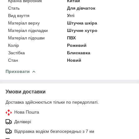
Країна виробник
Китай
Стать
Для дівчаток
Вид взуття
Уггі
Матеріал верху
Штучна шкіра
Матеріал підкладки
Штучне хутро
Матеріал підошви
ПВХ
Колір
Рожевий
Застібка
Блискавка
Стан
Новий
Приховати
Умови доставки
Доставка здійснюється тільки по передоплаті.
Нова Пошта
Делівері
Відправка водієм безпосередньо з 7 км