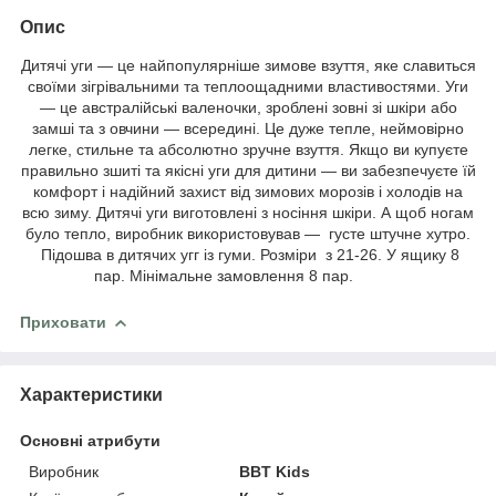
Опис
Дитячі уги — це найпопулярніше зимове взуття, яке славиться
своїми зігрівальними та теплоощадними властивостями. Уги
— це австралійські валеночки, зроблені зовні зі шкіри або
замші та з овчини — всередині. Це дуже тепле, неймовірно
легке, стильне та абсолютно зручне взуття. Якщо ви купуєте
правильно зшиті та якісні уги для дитини — ви забезпечуєте їй
комфорт і надійний захист від зимових морозів і холодів на
всю зиму. Дитячі уги виготовлені з носіння шкіри. А щоб ногам
було тепло, виробник використовував — густе штучне хутро.
Підошва в дитячих угг із гуми. Розміри з 21-26. У ящику 8
пар. Мінімальне замовлення 8 пар.
Приховати
Характеристики
Основні атрибути
Виробник
BBT Kids