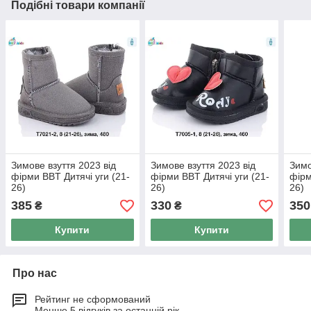
Подібні товари компанії
Зимове взуття 2023 від
Зимове взуття 2023 від
Зимо
фірми BBT Дитячі уги (21-
фірми BBT Дитячі уги (21-
фірм
26)
26)
26)
385
330
350
₴
₴
Купити
Купити
Про нас
Рейтинг не сформований
Менше 5 відгуків за останній рік