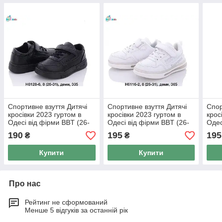
Спортивне взуття Дитячі
Спортивне взуття Дитячі
Спор
кросівки 2023 гуртом в
кросівки 2023 гуртом в
крос
Одесі від фірми BBT (26-
Одесі від фірми BBT (26-
Одес
31)
31)
31)
190
195
195
₴
₴
Купити
Купити
Про нас
Рейтинг не сформований
Менше 5 відгуків за останній рік