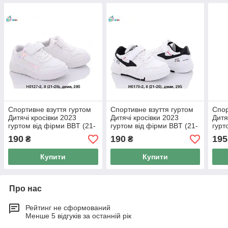
Спортивне взуття гуртом
Спортивне взуття гуртом
Спор
Дитячі кросівки 2023
Дитячі кросівки 2023
Дитя
гуртом від фірми BBT (21-
гуртом від фірми BBT (21-
гурт
26)
26)
26)
190
190
195
₴
₴
Купити
Купити
Про нас
Рейтинг не сформований
Менше 5 відгуків за останній рік