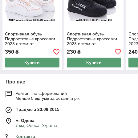
Спортивная обувь
Спортивная обувь
Спор
Подростковые кроссовки
Подростковые кроссовки
Подр
2023 оптом от
2023 оптом от
2023
производителя Lion (36-
производителя Fdek (36-
прои
350
230
240
₴
₴
41)
41)
41)
Купити
Купити
Про нас
Рейтинг не сформований
Менше 5 відгуків за останній рік
Працює з 23.06.2015
м. Одеса
7 км, Одеса, Україна
Контакти