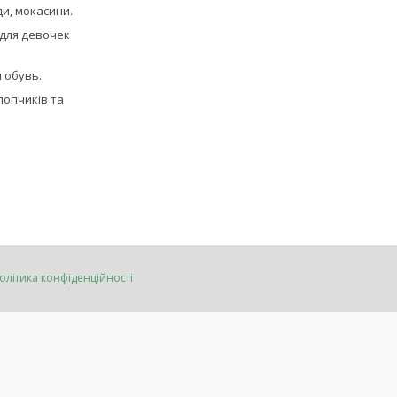
ди, мокасини.
для девочек
 обувь.
лопчиків та
олітика конфіденційності