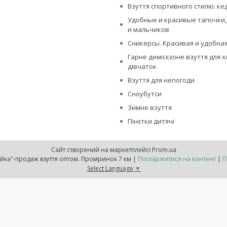
Взуття спортивного стилю: ке
Удобные и красивые тапочки,
и мальчиков
Сникерсы. Красивая и удобная
Гарне демісєзоне взуття для х
дівчаток
Взуття для непогоди
Сноубутси
Зимне взуття
Пінєтки дитячі
Сайт створений на маркетплейсі
Prom.ua
Інтернет-магазин "Обувайка"-продаж взуття оптом. Промринок 7 км |
Поскаржитися на контент
|
П
Select Language
▼