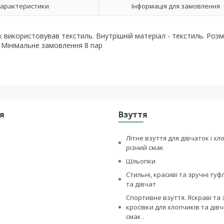
арактеристики
Інформація для замовлення
к використовував текстиль. Внутрішній матеріал - текстиль. Розмі
 Мінімальне замовлення 8 пар
я
Взуття
Літне взуття для дівчаток і хл
різний смак
Шльопки
Стильні, красиві та зручні туф
та дівчат
Спортивне взуття. Яскраві та 
кросівки для хлопчиків та дівч
смак .