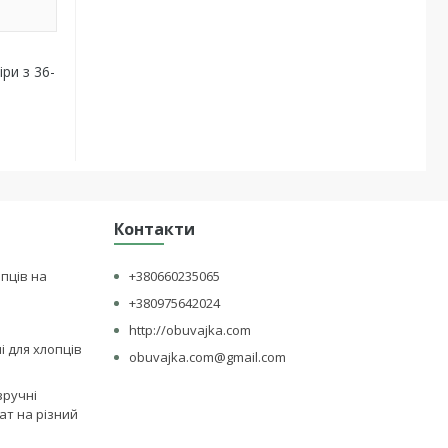
ри з 36-
Контакти
опців на
+380660235065
+380975642024
http://obuvajka.com
лі для хлопців
obuvajka.com@gmail.com
зручні
ат на різний